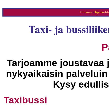
Etusivu
|
Ajankohta
Taxi- ja bussilii
P
Tarjoamme joustavaa j
nykyaikaisin palveluin t
Kysy edulli
Taxibussi